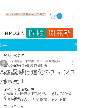
メルマガ登録・最新メルマガご紹介
記事
全ての記事
大條隆章・東京都・男性・柔道整復師
全ての記事
2018年6月19日
読了時間: 1分
AIの脅威は進化のチャンス
受講者の声
だった！
塾生の声
イベント参加者の声
地球の大転換の時期が今、そして2040
今すぐ始める
～45年にはAIが人間を超えると予想
コミュニティ