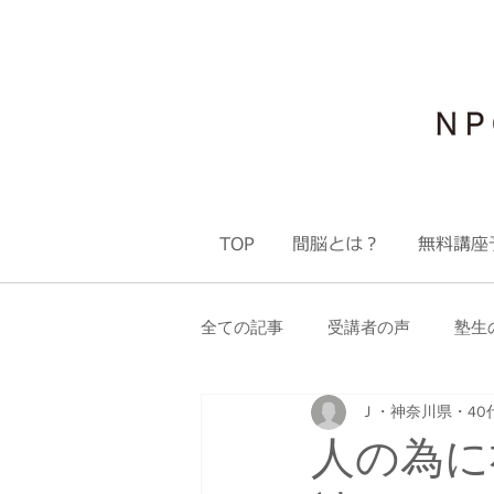
TOP
間脳とは？
無料講座
全ての記事
受講者の声
塾生
Ｊ・神奈川県・40
塾生限定 ステップアップ会
人の為に