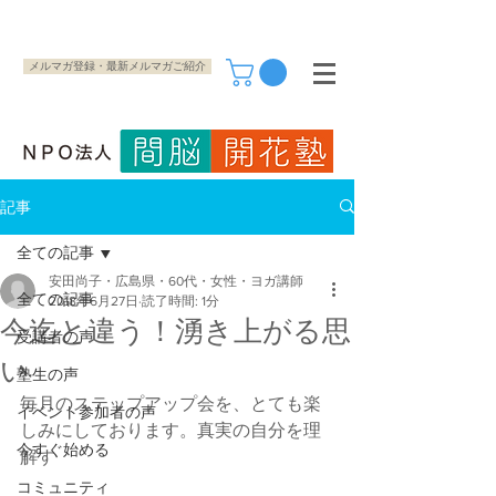
メルマガ登録・最新メルマガご紹介
記事
全ての記事
安田尚子・広島県・60代・女性・ヨガ講師
全ての記事
2018年6月27日
読了時間: 1分
今迄と違う！湧き上がる思
受講者の声
い
塾生の声
毎月のステップアップ会を、とても楽
イベント参加者の声
しみにしております。真実の自分を理
今すぐ始める
解す
コミュニティ