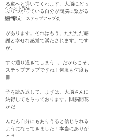
る道へと導いてくれます。大脳にどっ
イベント報告
ぷりつかっている自分が間脳に繋がる
塾生限定 ステップアップ会
瞬間
があります。それはもう、ただただ感
謝と幸せな感覚で満たされます。です
が、
すぐ通り過ぎてしまう…。だからこそ、
ステップアップですね！何度も何度も
冊
子を読み返して、まずは、大脳さんに
納得してもらっております。間脳開花
がだ
んだん自分にもありうると信じられる
ようになってきました！本当にありが
とう