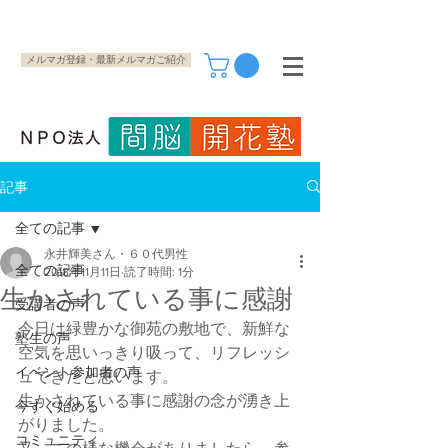
メルマガ登録・最新メルマガご紹介
記事
全ての記事
永井輝美さん・６０代男性
全ての記事
2018年11月11日
読了時間: 1分
生かされている事に感謝
受講者の声
今日は緑豊かな御苑の敷地で、新鮮な
塾生の声
空気を思いっきり吸って、リフレッシ
イベント参加者の声
ュできたと思います。
生かされている事に感謝の念が湧き上
今すぐ始める
がりました。
コミュニティ