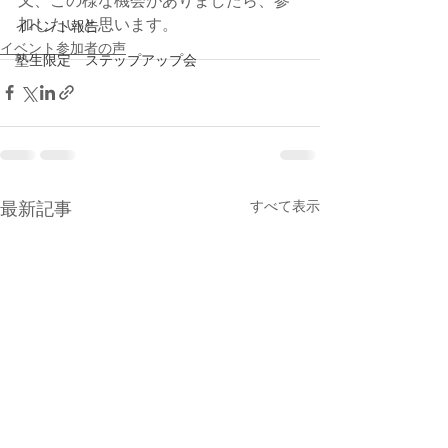
又、この様な機会がありましたら、参
加したいと思います。
イベント報告
イベント参加者の声
塾生限定 ステップアップ会
すべて表示
最新記事