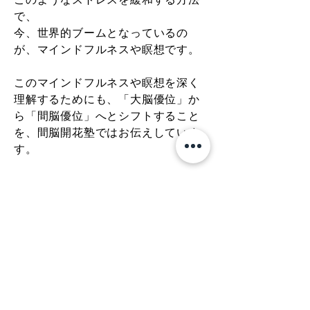
で、
今、世界的ブームとなっているの
が、マインドフルネスや瞑想です。
このマインドフルネスや瞑想を深く
理解するためにも、「大脳優位」か
ら「間脳優位」へとシフトすること
を、間脳開花塾ではお伝えしていま
す。
私達は様々な不安や心配に駆(か)り立
てられ、ストレスを感じながら、追
い立てられるように生きる現実があ
ります。次はこれをして、その次は
あれと、先の事に気を取られ、今あ
る幸福を見失いがちです。
「間脳優位」を心がけると、今、目