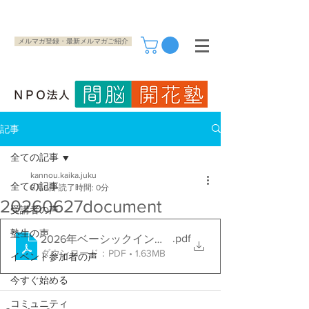
メルマガ登録・最新メルマガご紹介
記事
全ての記事
kannou.kaika.juku
全ての記事
6月9日
読了時間: 0分
20260627document
受講者の声
塾生の声
.pdf
2026年ベーシックインスラクター用_無料講座原稿
ダウンロード：PDF • 1.63MB
イベント参加者の声
今すぐ始める
コミュニティ