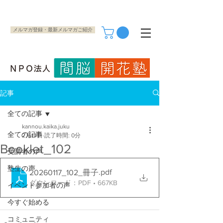
メルマガ登録・最新メルマガご紹介
記事
全ての記事
kannou.kaika.juku
全ての記事
2月14日
読了時間: 0分
Booklet_102
受講者の声
塾生の声
.pdf
20260117_102_冊子
ダウンロード：PDF • 667KB
イベント参加者の声
今すぐ始める
コミュニティ