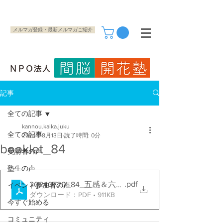
メルマガ登録・最新メルマガご紹介
記事
全ての記事
kannou.kaika.juku
全ての記事
2024年8月13日
読了時間: 0分
booklet_84
受講者の声
塾生の声
.pdf
20240720_84_五感＆六感覚醒と間脳開花
イベント参加者の声
ダウンロード：PDF • 911KB
今すぐ始める
コミュニティ