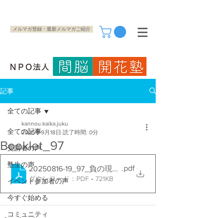
メルマガ登録・最新メルマガご紹介
記事
全ての記事
kannou.kaika.juku
全ての記事
2025年9月18日
読了時間: 0分
Booklet_97
受講者の声
塾生の声
.pdf
20250816-19_97_負の現実を大逆転
ダウンロード：PDF • 721KB
イベント参加者の声
今すぐ始める
コミュニティ