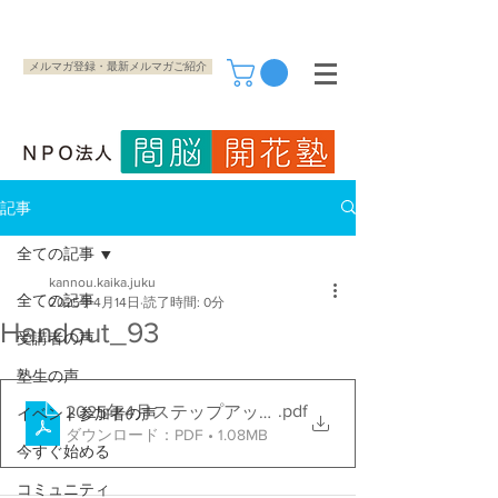
メルマガ登録・最新メルマガご紹介
記事
全ての記事
kannou.kaika.juku
全ての記事
2025年4月14日
読了時間: 0分
Handout_93
受講者の声
塾生の声
.pdf
2025年4月ステップアップ会
イベント参加者の声
ダウンロード：PDF • 1.08MB
今すぐ始める
コミュニティ