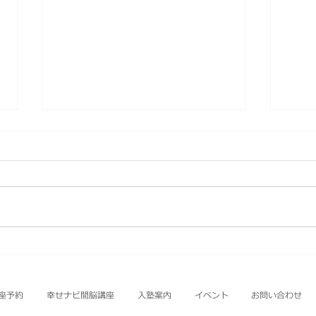
Booklet_106
slide
座予約
幸せナビ間脳講座
入塾案内
イベント
お問い合わせ