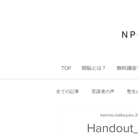
TOP
間脳とは？
無料講座
全ての記事
受講者の声
塾生
kannou.kaika.juku
2
塾生限定 ステップアップ会
Handout