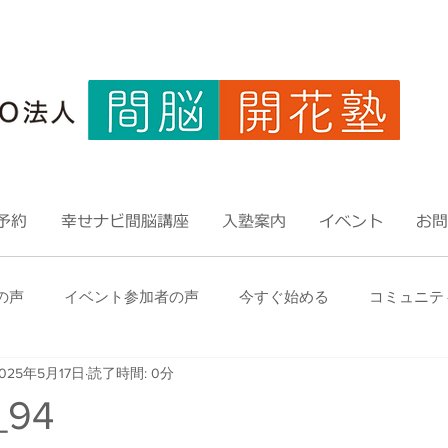
予約
幸せナビ間脳講座
入塾案内
イベント
お問
の声
イベント参加者の声
今すぐ始める
コミュニテ
025年5月17日
読了時間: 0分
_94