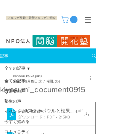
メルマガ登録・最新メルマガご紹介
記事
全ての記事
kannou.kaika.juku
全ての記事
2025年9月15日
読了時間: 0分
kiyosumi_document0915
受講者の声
塾生の声
.pdf
クリスタルボウルと松果体について
イベント参加者の声
ダウンロード：PDF • 215KB
今すぐ始める
コミュニティ