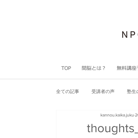
TOP
間脳とは？
無料講座
全ての記事
受講者の声
塾生
kannou.kaika.juku
2
塾生限定 ステップアップ会
thoughts