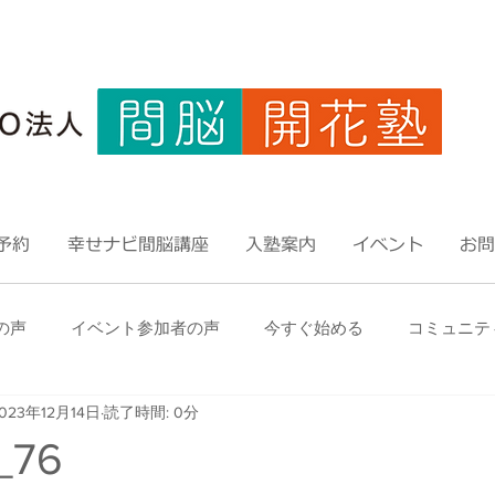
予約
幸せナビ間脳講座
入塾案内
イベント
お問
の声
イベント参加者の声
今すぐ始める
コミュニテ
023年12月14日
読了時間: 0分
_76