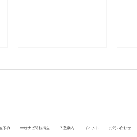
Booklet_106
slide
座予約
幸せナビ間脳講座
入塾案内
イベント
お問い合わせ