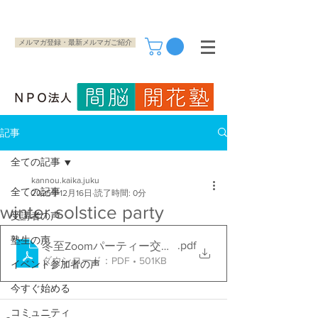
メルマガ登録・最新メルマガご紹介
記事
全ての記事
kannou.kaika.juku
全ての記事
2025年12月16日
読了時間: 0分
winter solstice party
受講者の声
塾生の声
.pdf
冬至Zoomパーティー交流会
ダウンロード：PDF • 501KB
イベント参加者の声
今すぐ始める
コミュニティ