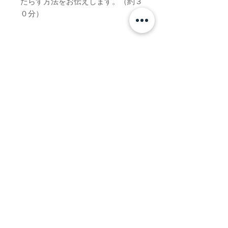
たらす方法をお伝えします。
（約３
０分）
商品情報
心地良いヒーリングミュージックをバ
商品の配送について
ックに、間脳について、そして間脳を
活用して幸福・健康・成功をもたらす
DM配送料200円が別途かかります。
方法をお伝えします。
（約３０分）