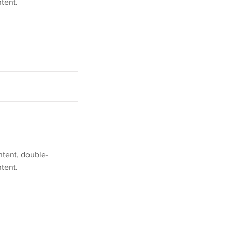
tent.
ntent, double-
tent.